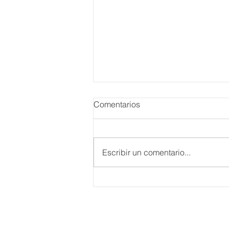
Comentarios
Escribir un comentario...
Danieli, Venezia, Four
Seasons Hotel reabre sus
puertas