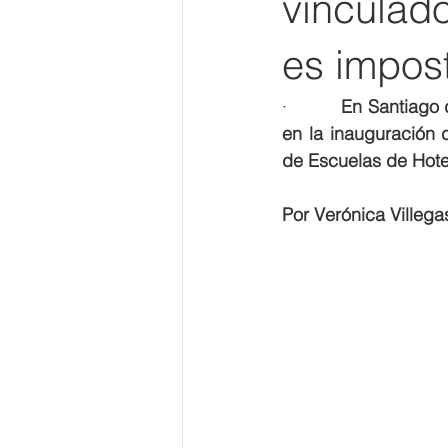
vinculado
es impos
·         
En Santiago d
en la inauguración 
de Escuelas de Hote
Por Verónica Villega