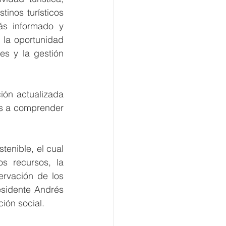
inos turísticos 
s informado y 
 la oportunidad 
s y la gestión 
ión actualizada 
s a comprender 
enible, el cual 
s recursos, la 
rvación de los 
sidente Andrés 
ión social.