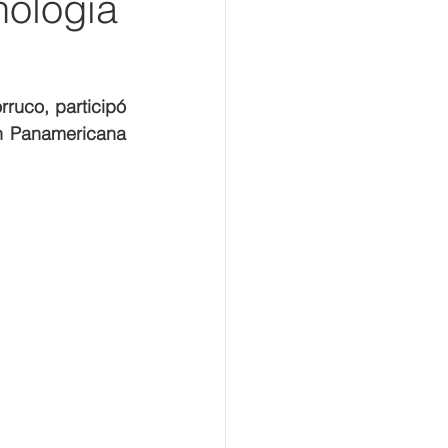
nología
ruco, participó 
n Panamericana 