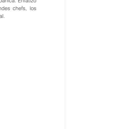
ánica. Enfatizó 
es chefs, los 
al.