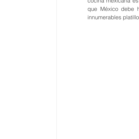
cocina mexicana es 
que México debe h
innumerables platil