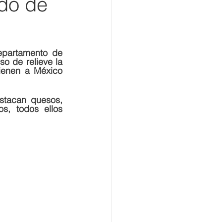
ado de
partamento de 
o de relieve la 
ienen a México 
stacan quesos, 
s, todos ellos 