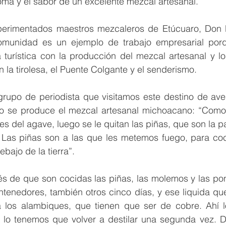
roma y el sabor de un excelente mezcal artesanal. 
erimentados maestros mezcaleros de Etúcuaro, Don M
omunidad es un ejemplo de trabajo empresarial porq
ta turística con la producción del mezcal artesanal y los
la tirolesa, el Puente Colgante y el senderismo. 
 grupo de periodista que visitamos este destino de ave
 se produce el mezcal artesanal michoacano: “Como 
s del agave, luego se le quitan las piñas, que son la par
 Las piñas son a las que les metemos fuego, para coce
bajo de la tierra”.
 de que son cocidas las piñas, las molemos y las po
ntenedores, también otros cinco días, y ese liquida qu
los alambiques, que tienen que ser de cobre. Ahí lo
 lo tenemos que volver a destilar una segunda vez. D