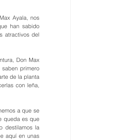
ax Ayala, nos 
ue han sabido 
 atractivos del 
ntura, Don Max 
saben primero 
te de la planta 
rlas con leña, 
nemos a que se 
e queda es que 
 destilamos la 
e aquí en unas 