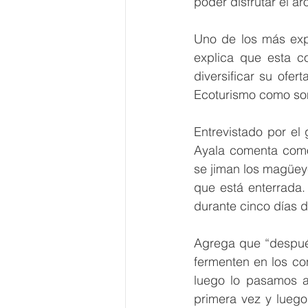
poder disfrutar el a
Uno de los más exp
explica que esta c
diversificar su ofer
Ecoturismo como son 
Entrevistado por el
Ayala comenta como
se jiman los magüeye
que está enterrada.
durante cinco días de
Agrega que “después
fermenten en los co
luego lo pasamos a 
primera vez y luego