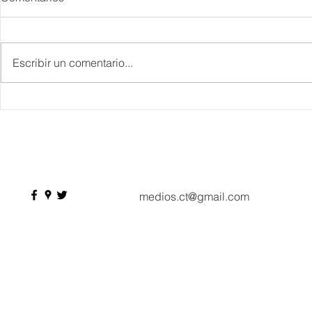
Escribir un comentario...
Gastronomía, enología,
Hidalgo reun
mixología y arte, “Festival
lugar las de
Gema”, en SMA la joya de
“Pueblos co
México
medios.ct@gmail.com