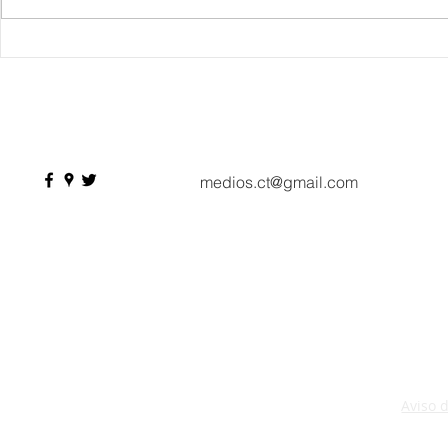
Danieli, Venezia, Four
Más de 200 
Seasons Hotel reabre sus
pesos de de
puertas
Hyrox a Aca
deporte de 
medios.ct@gmail.com
Aviso 