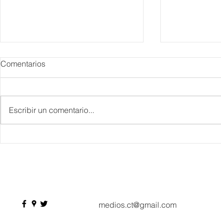
Comentarios
Escribir un comentario...
Danieli, Venezia, Four
Más de 200 
Seasons Hotel reabre sus
pesos de de
puertas
Hyrox a Aca
deporte de 
medios.ct@gmail.com