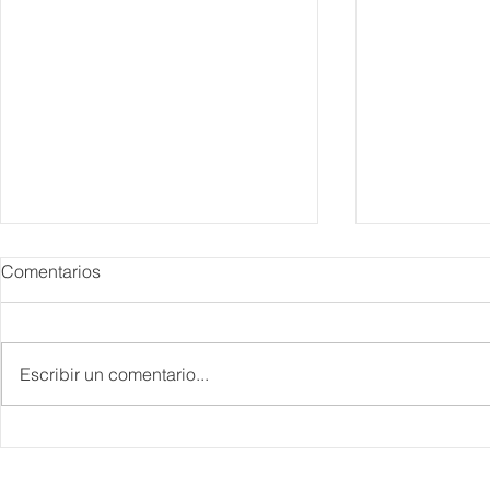
Comentarios
Escribir un comentario...
IBTM Americas 2026: la
Supervisa S
industria de reuniones
Plan Tulum 
acelera el paso con 4 mil
Parque del 