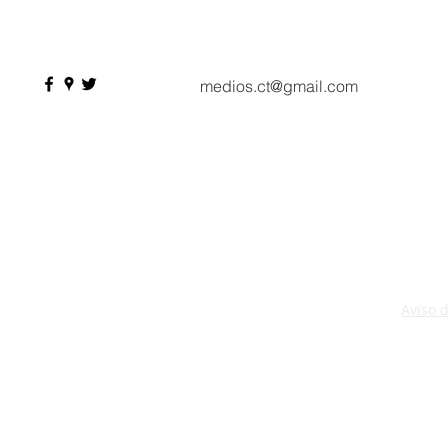
profesionales, 550
compradores y más de 9 mil
citas de negocio
medios.ct@gmail.com
Aviso 