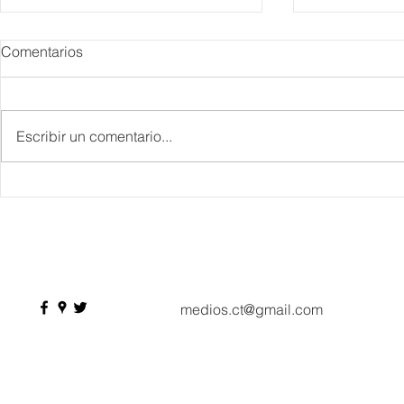
Comentarios
Escribir un comentario...
IBTM Americas 2026: la
Supervisa S
industria de reuniones
Plan Tulum 
acelera el paso con 4 mil
Parque del 
profesionales, 550
compradores y más de 9 mil
citas de negocio
medios.ct@gmail.com