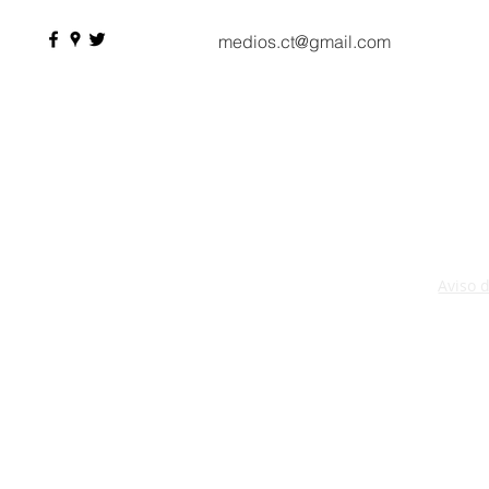
citas de negocio
medios.ct@gmail.com
Aviso 