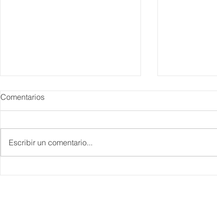
Comentarios
Escribir un comentario...
IBTM Americas 2026: la
Supervisa S
industria de reuniones
Plan Tulum 
acelera el paso con 4 mil
Parque del 
profesionales, 550
compradores y más de 9 mil