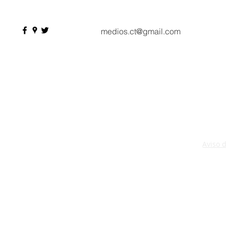
compradores y más de 9 mil
citas de negocio
medios.ct@gmail.com
Aviso 