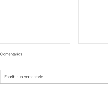
Comentarios
Escribir un comentario...
IBTM Americas 2026: la
Supervisa S
industria de reuniones
Plan Tulum 
acelera el paso con 4 mil
Parque del 
profesionales, 550