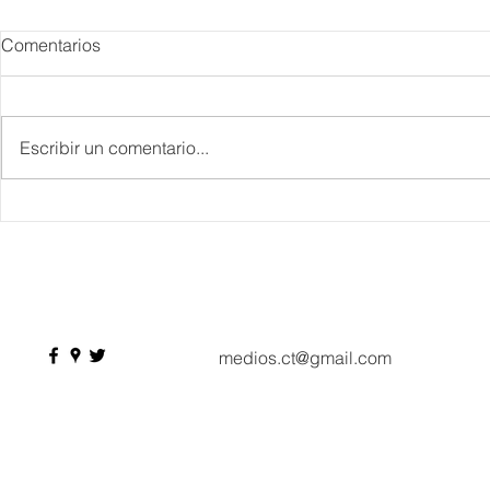
Comentarios
Escribir un comentario...
Danieli, Venezia, Four
Más de 200 
Seasons Hotel reabre sus
pesos de de
puertas
Hyrox a Aca
deporte de 
medios.ct@gmail.com