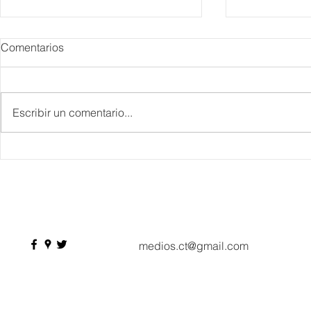
Comentarios
Escribir un comentario...
Danieli, Venezia, Four
Más de 200 
Seasons Hotel reabre sus
pesos de de
puertas
Hyrox a Aca
deporte de 
medios.ct@gmail.com