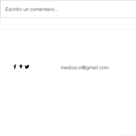
Escribir un comentario...
IBTM Americas 2026: la
Supervisa S
industria de reuniones
Plan Tulum 
acelera el paso con 4 mil
Parque del 
profesionales, 550
compradores y más de 9 mil
citas de negocio
medios.ct@gmail.com
Aviso 