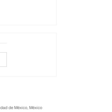
alece Gobierno municipal
oluca renovación del
o del Alfeñique con
s a las festividades de
de Muertos
iudad de México, México