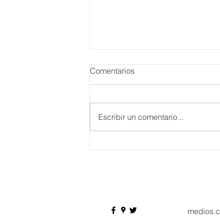
Comentarios
Escribir un comentario...
Danieli, Venezia, Four
Seasons Hotel reabre sus
puertas
medios.