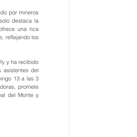
ído por mineros 
olo destaca la 
frece una rica 
, reflejando los 
y y ha recibido 
asistentes del 
ngo 13 a las 3 
oras, promete 
eal del Monte y 