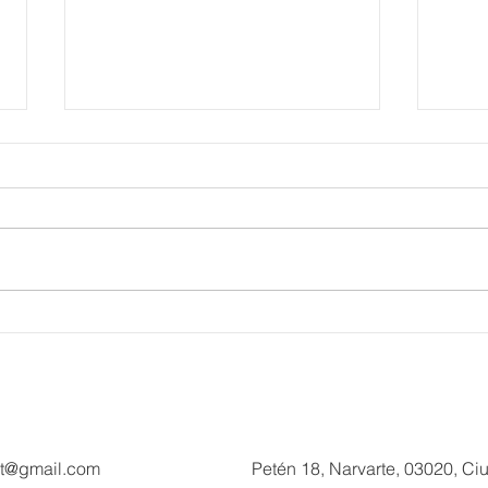
Más de 200 millones de
Fort
pesos de derrama dejará
de T
Hyrox a Acapulco, con este
Muse
deporte de alto rendimiento
mira
Día 
ct@gmail.com
Petén 18, Narvarte, 03020, C