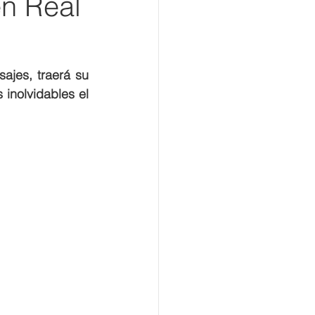
en Real
jes, traerá su 
inolvidables el 