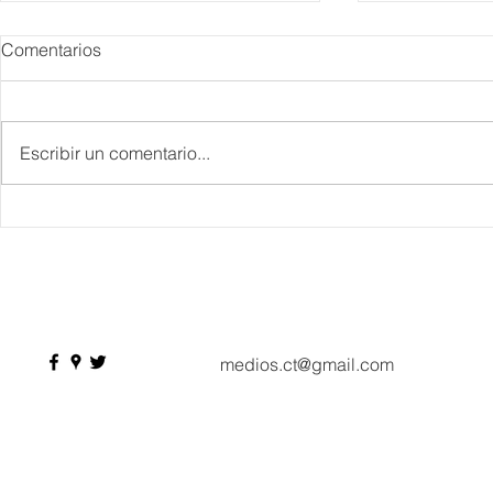
Comentarios
Escribir un comentario...
Danieli, Venezia, Four
Más de 200 
Seasons Hotel reabre sus
pesos de de
puertas
Hyrox a Aca
deporte de 
medios.ct@gmail.com