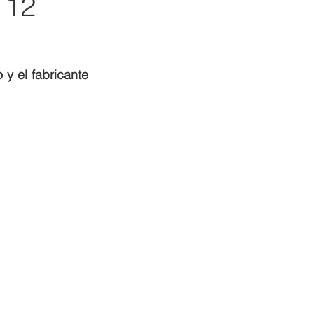
 12
La aerolínea de carga, principal proveedor de servicios exprés del mundo y el fabricante 