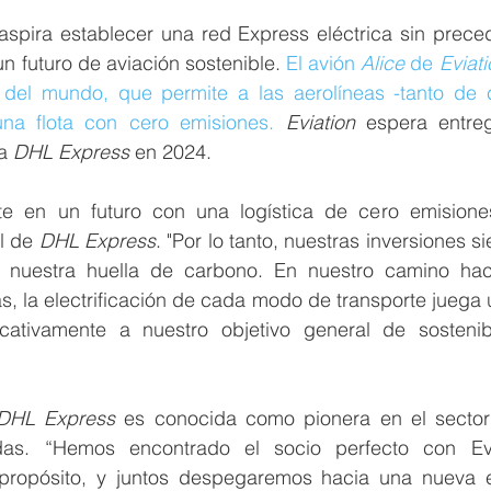
spira establecer una red Express eléctrica sin preced
n futuro de aviación sostenible. 
El avión 
Alice
 de 
Eviati
o del mundo, 
que permite a las aerolíneas -tanto de
una flota con cero emisiones. 
Eviation
 espera entreg
a 
DHL Express
 en 2024. 
e en un futuro con una logística de cero emisiones
l de 
DHL Express
. "Por lo tanto, nuestras inversiones s
r nuestra huella de carbono. En nuestro camino hac
as, la electrificación de cada modo de transporte juega u
ficativamente a nuestro objetivo general de sostenib
DHL Express
 es conocida como pionera en el sector 
s. “Hemos encontrado el socio perfecto con Evi
propósito, y juntos despegaremos hacia una nueva e