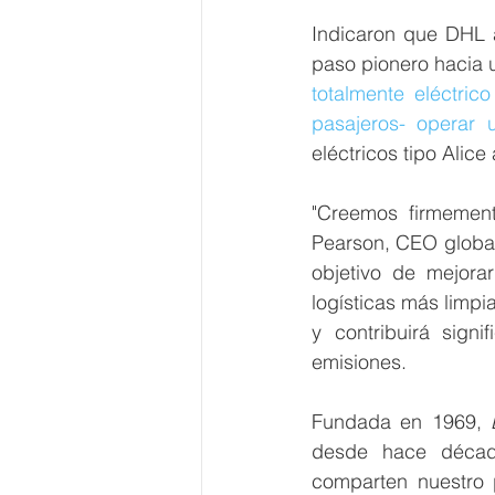
Indicaron que DHL a
paso pionero hacia u
totalmente eléctric
pasajeros- operar 
eléctricos tipo Alice 
"Creemos firmement
Pearson, CEO globa
objetivo de mejora
logísticas más limpi
y contribuirá signi
emisiones. 
Fundada en 1969, 
desde hace década
comparten nuestro 