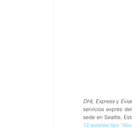
DHL Express 
y 
Evia
servicios exprés de
sede en Seattle, Es
12 aviones tipo “Ali