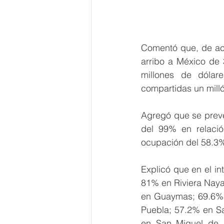
Comentó que, de acu
arribo a México de 3
millones de dólar
compartidas un milló
Agregó que se prevé
del 99% en relació
ocupación del 58.3%
Explicó que en el in
81% en Riviera Naya
en Guaymas; 69.6% 
Puebla; 57.2% en Sa
en San Miguel de A