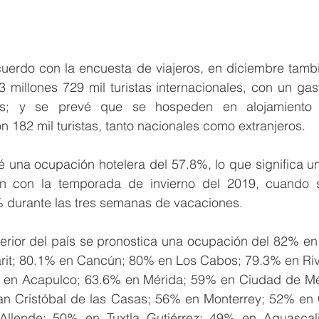
erdo con la encuesta de viajeros, en diciembre tambié
 millones 729 mil turistas internacionales, con un gas
es; y se prevé que se hospeden en alojamiento 
n 182 mil turistas, tanto nacionales como extranjeros.
 una ocupación hotelera del 57.8%, lo que significa un
n con la temporada de invierno del 2019, cuando se
 durante las tres semanas de vacaciones.
terior del país se pronostica una ocupación del 82% en P
rit; 80.1% en Cancún; 80% en Los Cabos; 79.3% en Rivi
en Acapulco; 63.6% en Mérida; 59% en Ciudad de Méx
n Cristóbal de las Casas; 56% en Monterrey; 52% en 
llende; 50% en Tuxtla Gutiérrez; 49% en Aguascali