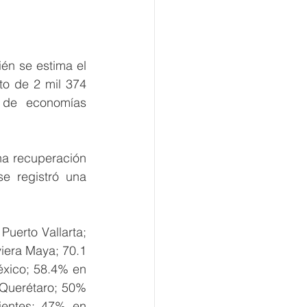
n se estima el 
to de 2 mil 374 
de economías 
a recuperación 
 registró una 
uerto Vallarta; 
era Maya; 70.1 
ico; 58.4% en 
Querétaro; 50% 
entes; 47% en 