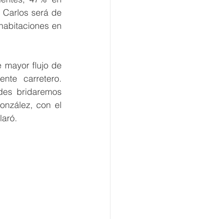
Carlos será de 
abitaciones en 
 mayor flujo de 
te carretero. 
des bridaremos 
nzález, con el 
laró.