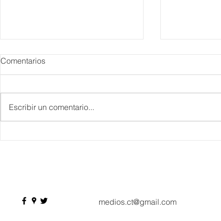
Comentarios
Escribir un comentario...
Danieli, Venezia, Four
Más de 200 
Seasons Hotel reabre sus
pesos de de
puertas
Hyrox a Aca
deporte de 
medios.ct@gmail.com