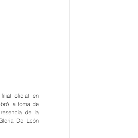
al oficial en 
bró la toma de 
esencia de la 
loria De León 