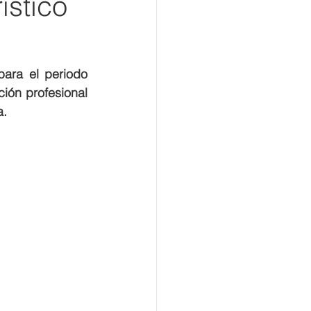
ístico
ra el periodo 
ón profesional 
a.