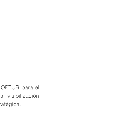
COPTUR para el 
isibilización 
ratégica.