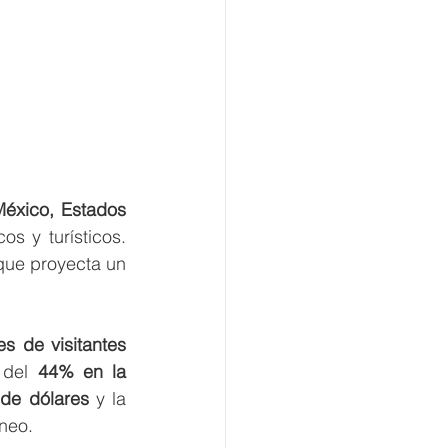
éxico, Estados 
s y turísticos. 
que proyecta un 
es de visitantes 
 del 
44% en la 
 de dólares
 y la 
rneo.