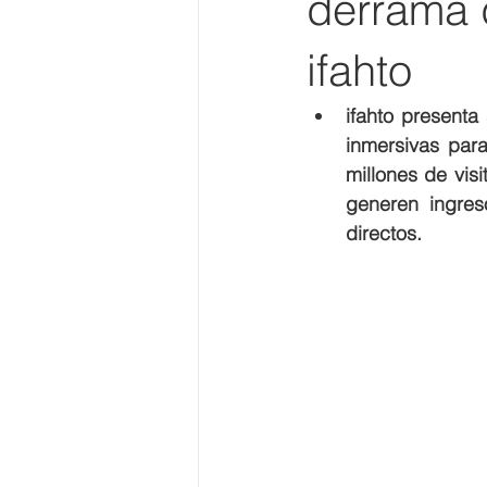
derrama d
ifahto
ifahto presenta
inmersivas para
millones de vis
generen ingres
directos. 