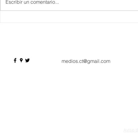
Escribir un comentario...
Gastronomía, enología,
Hidalgo reun
mixología y arte, “Festival
lugar las de
Gema”, en SMA la joya de
“Pueblos co
México
medios.ct@gmail.com
Aviso 