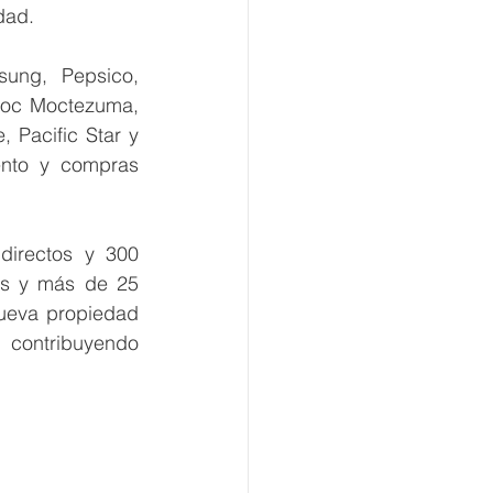
dad.
ung, Pepsico, 
moc Moctezuma, 
Pacific Star y 
nto y compras 
irectos y 300 
os y más de 25 
ueva propiedad 
 contribuyendo 