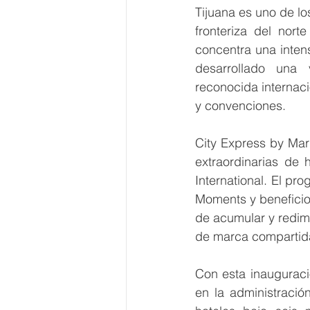
Tijuana es uno de l
fronteriza del nor
concentra una intens
desarrollado una v
reconocida internaci
y convenciones.
City Express by Marr
extraordinarias de 
International. El pr
Moments y beneficios
de acumular y redimi
de marca compartid
Con esta inauguraci
en la administració