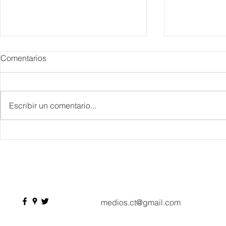
Comentarios
Escribir un comentario...
IBTM Americas 2026: la
Supervisa S
industria de reuniones
Plan Tulum 
acelera el paso con 4 mil
Parque del 
profesionales, 550
compradores y más de 9 mil
citas de negocio
medios.ct@gmail.com