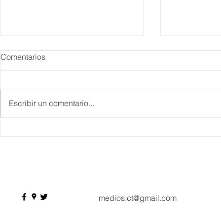
Comentarios
Escribir un comentario...
IBTM Americas 2026: la
Supervisa S
industria de reuniones
Plan Tulum 
acelera el paso con 4 mil
Parque del 
profesionales, 550
compradores y más de 9 mil
citas de negocio
medios.ct@gmail.com