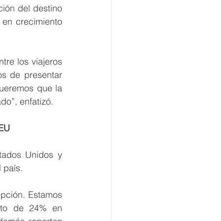
ión del destino 
en crecimiento 
e los viajeros 
s de presentar 
queremos que la 
o”, enfatizó.
 EU
tados Unidos y 
 país.
epción. Estamos 
nto de 24% en 