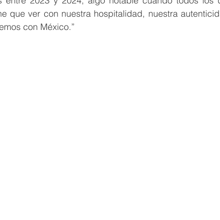
s entre 2023 y 2024, algo notable cuando todos los 
e que ver con nuestra hospitalidad, nuestra autenticida
nemos con México.”