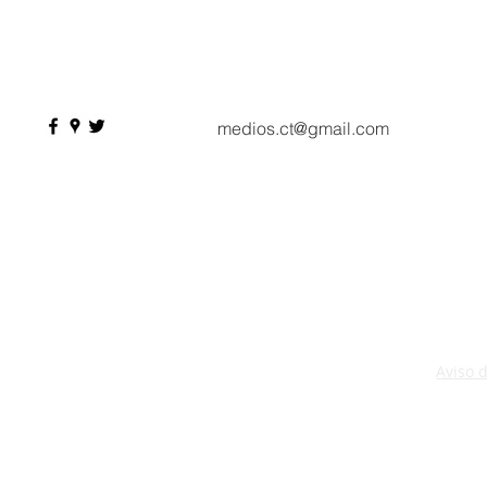
Seasons Hotel reabre sus
pesos de de
puertas
Hyrox a Aca
deporte de 
medios.ct@gmail.com
Aviso 