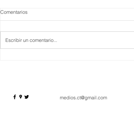
Comentarios
Escribir un comentario...
IBTM Americas 2026: la
Supervisa S
industria de reuniones
Plan Tulum 
acelera el paso con 4 mil
Parque del 
profesionales, 550
compradores y más de 9 mil
citas de negocio
medios.ct@gmail.com