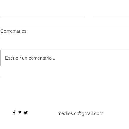
Comentarios
Escribir un comentario...
IBTM Americas 2026: la
Supervisa S
industria de reuniones
Plan Tulum 
acelera el paso con 4 mil
Parque del 
profesionales, 550
compradores y más de 9 mil
citas de negocio
medios.ct@gmail.com