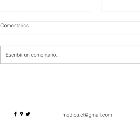
Comentarios
Escribir un comentario...
IBTM Americas 2026: la
Supervisa S
industria de reuniones
Plan Tulum 
acelera el paso con 4 mil
Parque del 
profesionales, 550
compradores y más de 9 mil
citas de negocio
medios.ct@gmail.com