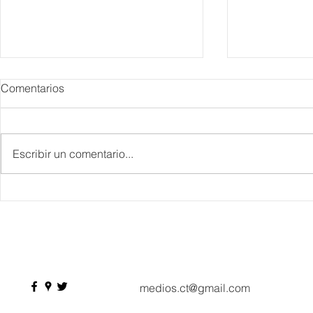
Comentarios
Escribir un comentario...
Danieli, Venezia, Four
Más de 200 
Seasons Hotel reabre sus
pesos de de
puertas
Hyrox a Aca
deporte de 
medios.ct@gmail.com