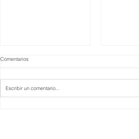
Comentarios
Escribir un comentario...
Danieli, Venezia, Four
Más de 200 
Seasons Hotel reabre sus
pesos de de
puertas
Hyrox a Aca
deporte de 