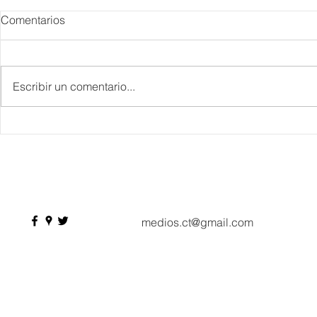
Comentarios
Escribir un comentario...
Danieli, Venezia, Four
Más de 200 
Seasons Hotel reabre sus
pesos de de
puertas
Hyrox a Aca
deporte de 
medios.ct@gmail.com