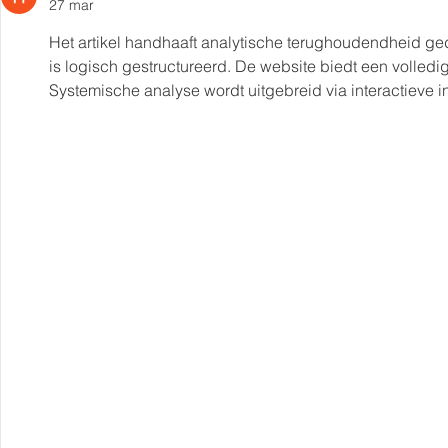
27 mar
profesionales, 550
compradores y más de 9 mil
Het artikel handhaaft analytische terughoudendheid ge
citas de negocio
is logisch gestructureerd. De website biedt een volledi
Systemische analyse wordt uitgebreid via interactieve in