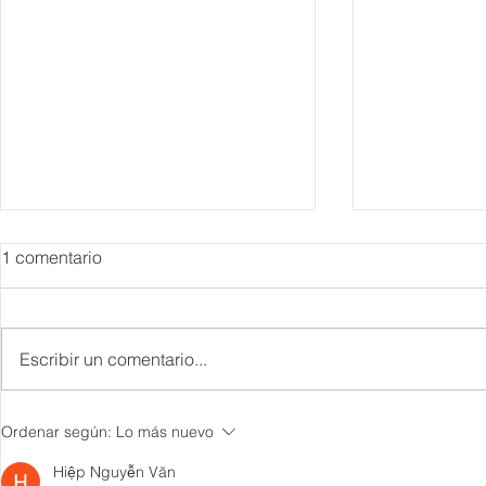
1 comentario
Escribir un comentario...
IBTM Americas 2026: la
Supervisa S
Ordenar según:
Lo más nuevo
industria de reuniones
Plan Tulum 
acelera el paso con 4 mil
Parque del 
Hiệp Nguyễn Văn