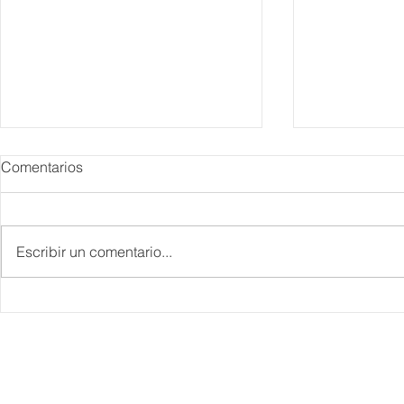
Comentarios
Escribir un comentario...
Danieli, Venezia, Four
Más de 200 
Seasons Hotel reabre sus
pesos de de
puertas
Hyrox a Aca
deporte de 