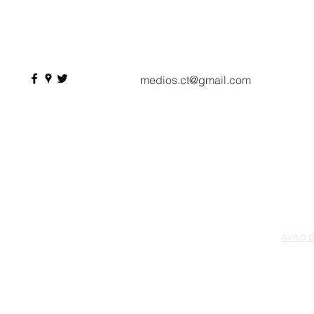
Seasons Hotel reabre sus
pesos de de
puertas
Hyrox a Aca
deporte de 
medios.ct@gmail.com
Aviso 