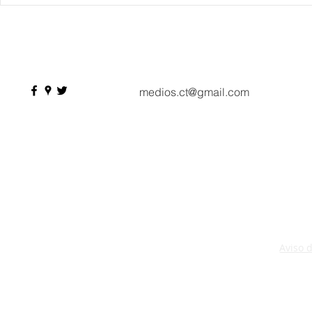
IBTM Americas 2026: la
Supervisa S
industria de reuniones
Plan Tulum 
acelera el paso con 4 mil
Parque del 
profesionales, 550
compradores y más de 9 mil
citas de negocio
medios.ct@gmail.com
Aviso 