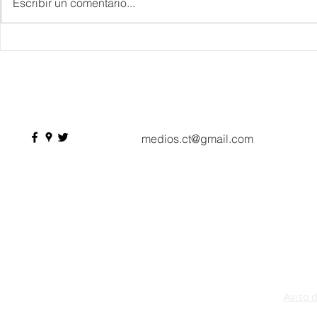
Escribir un comentario...
Danieli, Venezia, Four
Más de 200 
Seasons Hotel reabre sus
pesos de de
puertas
Hyrox a Aca
deporte de 
medios.ct@gmail.com
Aviso 