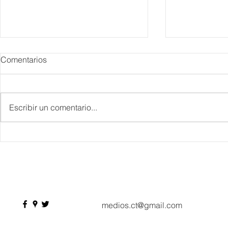
Comentarios
Escribir un comentario...
Danieli, Venezia, Four
Más de 200 
Seasons Hotel reabre sus
pesos de de
puertas
Hyrox a Aca
deporte de 
medios.ct@gmail.com