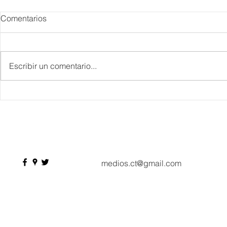
Comentarios
Escribir un comentario...
IBTM Americas 2026: la
Supervisa S
industria de reuniones
Plan Tulum 
acelera el paso con 4 mil
Parque del 
profesionales, 550
compradores y más de 9 mil
citas de negocio
medios.ct@gmail.com